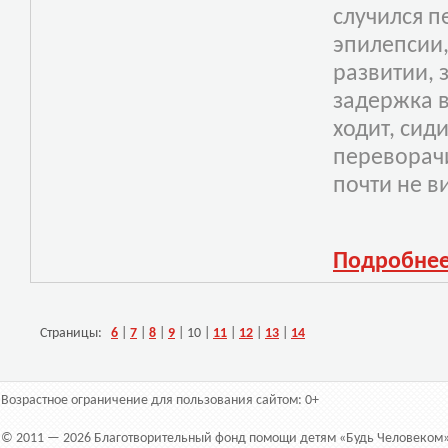
случился п
эпилепсии,
развитии, 
задержка в
ходит, сид
переворачи
почти не в
Подробне
Страницы:
6
|
7
|
8
|
9
|
10
|
11
|
12
|
13
|
14
Возрастное ограничение для пользования сайтом: 0+
© 2011 — 2026 Благотворительный фонд помощи детям «Будь Человеком»