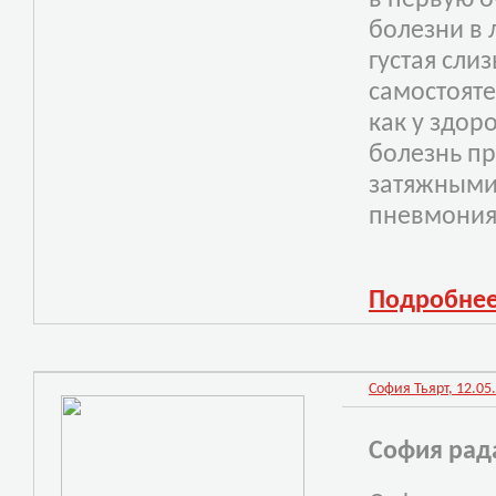
в первую о
болезни в 
густая слиз
самостояте
как у здор
боле
знь п
затяжными
пневмония
Подробне
София Тьярт, 12.05.
София рад