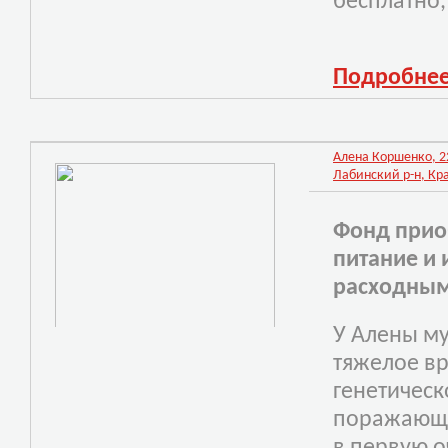
бесплатно,
Подробне
Алена Коршенко, 22.
Лабинский р-н, Кр
Фонд прио
питание и 
расходным
У Алены му
тяжелое в
генетическ
поражающе