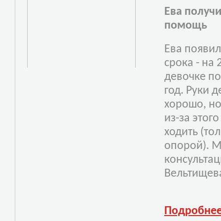
Ева получ
помощь
Ева появил
срока - на
девочке по
год. Руки 
хорошо, но 
из-за этог
ходить (то
опорой). М
консульт
ац
Вельтищев
Подробне