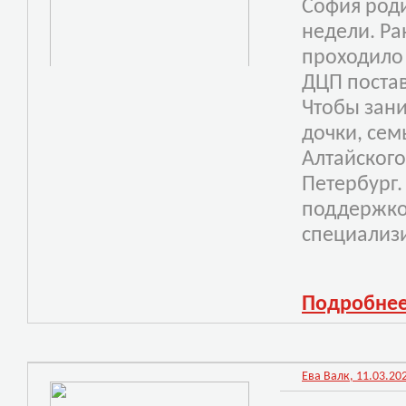
София роди
недели. Ра
проходило 
ДЦП постав
Чтобы зан
дочки, сем
Алтайского
Петербург.
поддержко
специа
лиз
Подробне
Ева Валк, 11.03.202