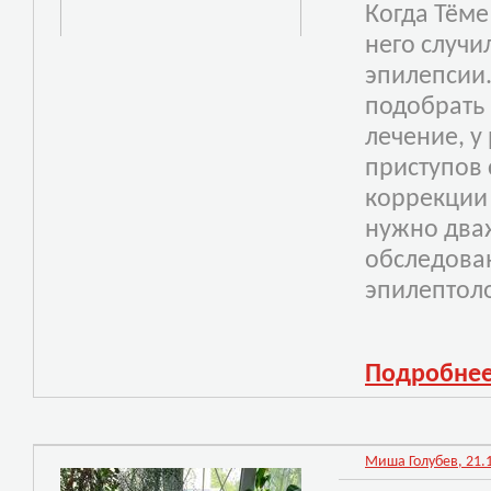
Когда Тёме
него случи
эпилепсии.
подобрать
лечение, у
приступов 
коррекции
нужно дваж
обследован
э
пилептоло
Подробне
Миша Голубев, 21.1