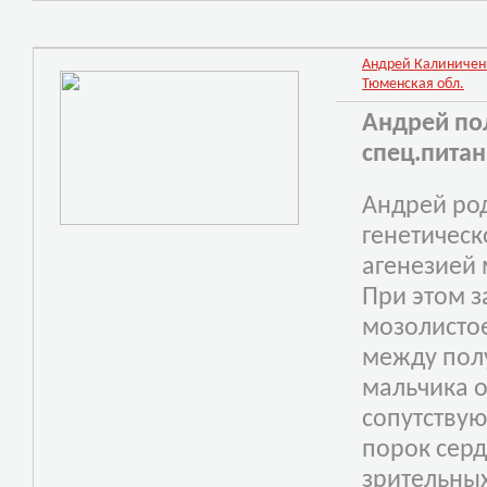
Андрей Калиниченко
Тюменская обл.
Андрей по
спец.пита
Андрей род
генетическ
агенезией 
При этом з
мозолистое
между пол
мальчика 
сопутству
порок серд
зрите
льных