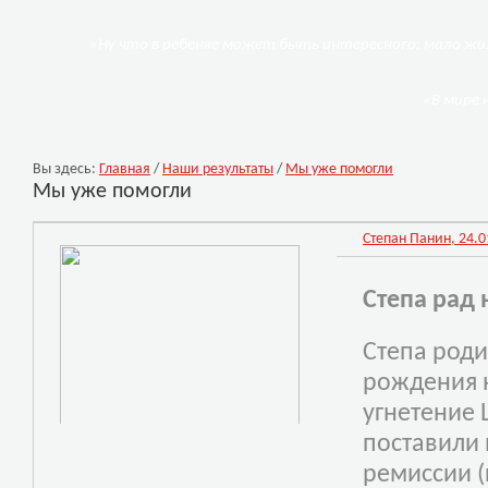
«Ну что в ребенке может быть интересного: мало жил
«В мире 
Вы здесь:
Главная
/
Наши результаты
/
Мы уже помогли
Мы уже помогли
Степан Панин, 24.01
Степа рад 
Степа роди
рождения 
угнетение 
поставили 
ремиссии 