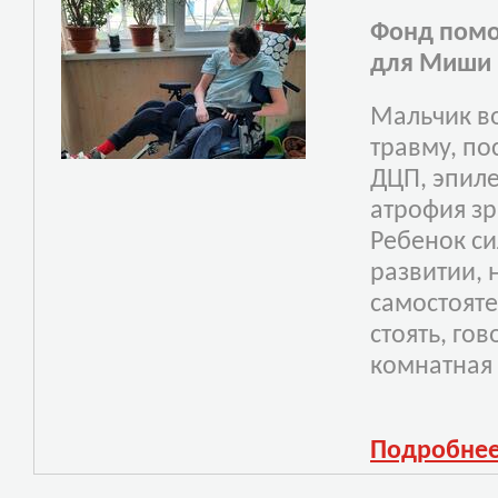
Фонд помо
для Миши
Мальчик в
травму, по
ДЦП, эпиле
атрофия зр
Ребенок си
развитии, 
самостояте
стоять, го
комнатная 
Подробне