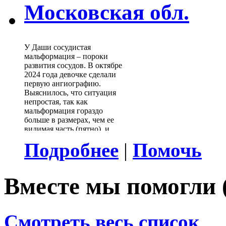
Московская обл.
У Даши
сосудистая
мальформация – пороки
развития сосудов.
В октябре
2024 года девочке сделали
первую ангиографию.
Выяснилось, что ситуация
непростая, так как
мальформация гораздо
больше в
размерах, чем ее
видимая часть (пятно), и
распространяется на ухо,
Подробнее
|
Помочь
околоушную и заушную
области головы и шею. С
мая 2025 года по март 2026
года Даше сделали уже 5
Вместе мы помогли 
операций по удалению
сосудистой патологии. В
сентябре 2026 года девочке
предстоит очередная
Смотреть весь список
анг
иография и операция. В