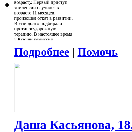
возрасту. Первый приступ
эпилепсии случился в
возрасте 11 месяцев,
произошел откат в развитии.
Врачи долго подбирали
противосудорожную
терапию. В настоящее время
у Ксюши ремиссия –
приступов нет с 2017 года.
Подробнее
|
Помочь
Р
ебенку нужно раз в
полгода проходить
обследование для коррекции
лекарственной терапии.
Очередное обследование
назначено на середину
сентября 2026 года. Данное
обследование не входит в
ОМС, может быть только
платно.
Стоимость обследования -
55 700 руб. Нужна помощь!
Даша Касьянова, 18.0