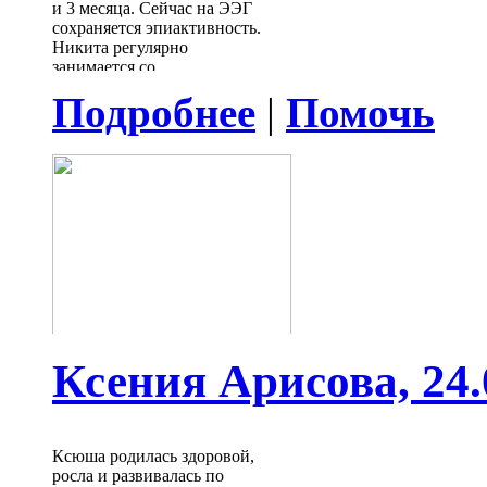
и 3 месяца. Сейчас на ЭЭГ
сохраняет
ся
эпиактивность
.
Никита регулярно
занимается со
специалистами, проходит
Подробнее
|
Помочь
реабилитации.
Для
коррекции
противосудорожной терапии
мальчику нужно пройти
ночной видео-ЭЭГ
мониторинг и получить
консультацию эпилептолога.
Данное обследование не
входит в ОМС и может быть
только платно.
Стоимость
обследования и
последующей консультации
- 46 750 руб. Нужна помощь!
Ксения Арисова, 24.0
Ксюша родилась здоровой,
росла и развивалась по