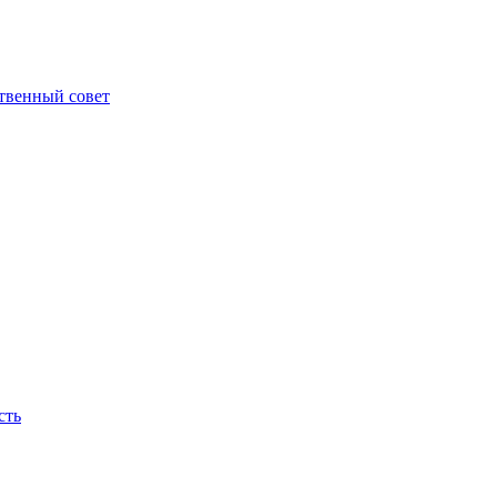
твенный совет
сть
ираем, они горят на нашем месте, как новые яркие огни - пламя