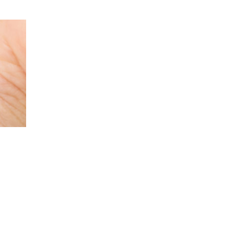
что было бы создано дурно. Просто не все наполнено любовью…»