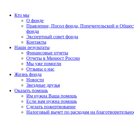
Кто мы
О фонде
Правление, Посол фонда, Попечительский и Общес
фонда
Экспертный совет фонда
Контакты
Наши результаты
Финансовые отчеты
Отчеты в Минюст России
Мы уже помогли
Отзывы о нас
Жизнь фонда
Новости
Звездные друзья
Оказать помощь
Им нужна Ваша помощь
Если вам нужна помощь
Сделать пожертвование
Налоговый вычет по расходам на благотворительно
«Земля принадлежит детям, всегда детям! Мы, усталые, ум