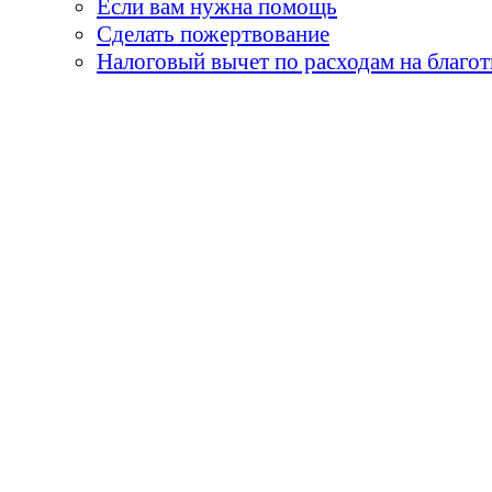
Если вам нужна помощь
Сделать пожертвование
Налоговый вычет по расходам на благо
«Земля принадлежит детя
умираем, они горят н
огни - пламя творчества
и я бы сказал, 
«Не забывай, что самые
его встречи с детьми. О
- мы никогда не мо