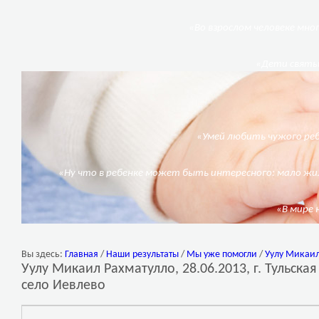
«Во взрослом человеке мног
«Дети святы 
«Умей любить чужого реб
«Ну что в ребенке может быть интересного: мало жил
«В мире 
Вы здесь:
Главная
/
Наши результаты
/
Мы уже помогли
/
Уулу Микаил 
Уулу Микаил Рахматулло, 28.06.2013, г. Тульска
село Иевлево