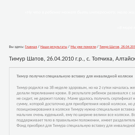
«Ну что в ребенке может быть интересного: мало жил
«В мире 
Вы здесь:
Главная
/
Наши результаты
/
Мы уже помогли
/
Тимур Шатов, 26.04.2010
Тимур Шатов, 26.04.2010 г.р., с. Топчиха, Алтай
Тимур получил специальную вставку для инвалидной коляски
Тимур родился на 38 неделе здоровым, но на 2 сутки началась же
делали переливание крови. В результате ребенок развивался с 
не сидит, не держит голову.
Маме удалось получить сертификат 
сумму, которой достаточно для приобретения новой коляски, но 
позиционирова
ния в коляске Тимуру нужна специальная вставка 
мальчик очень худенький, ему по ширине велики все коляски. В
поддерживает тело в правильном положении, имеет разделитель
Фонд приобрел для Тимура специальную
вставку
для инвалидной