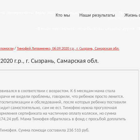
ть интересного: мало жил, мало видел, мало понимает. Потому чт
Кто мы
Наши результаты
Жизнь 
детстве и дум
«В мире нет ничего, что было бы создано дурно. 
помогли
/
Тимофей Литвиненко, 06.09.2020 г.р., г. Сызрань, Самарская обл.
020 г.р., г. Сызрань, Самарская обл.
ивался в соответствии с возрастом. К 6 месяцам мама стала
врачи не видели проблемы, говорили, что ребенок просто ленится.
 госпитализации и обследований, п
осле которых ребенку поставили
сидит самостоятельно, сам не ест. Тимофею нужна прогулочная
ормления сертификата на частичную оплату коляски, но сумма
174,24
руб. Мама Тимофея обратилась в фонд с просьбой доплатить
 Тимофея
. Сумма помощи составила
236 510
руб.