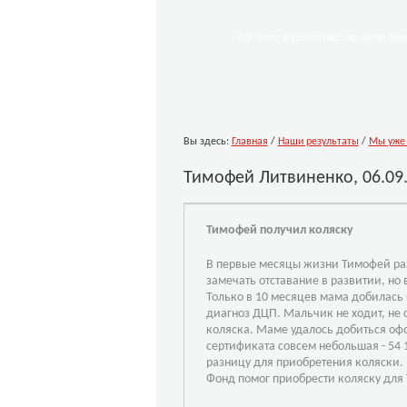
«Ну что в ребенке может бы
Вы здесь:
Главная
/
Наши результаты
/
Мы уже 
Тимофей Литвиненко, 06.09.2
Тимофей получил коляску
В первые месяцы жизни Тимофей разв
замечать отставание в развитии, но 
Только в 10 месяцев мама добилась
диагноз ДЦП. Мальчик не ходит, не 
коляска. Маме удалось добиться оф
сертификата совсем небольшая - 54 
разницу для приобретения коляски.
Фонд
помог приобрести коляску для