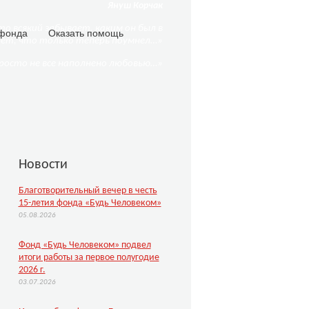
Януш Корчак
о всякий забывает, каким он был в
фонда
Оказать помощь
ает, что только теперь поумнел…»
Просто не все наполнено любовью…»
Новости
Благотворительный вечер в честь
15-летия фонда «Будь Человеком»
05.08.2026
Фонд «Будь Человеком» подвел
итоги работы за первое полугодие
2026 г.
03.07.2026