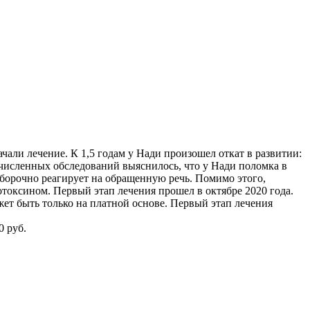
что было бы создано дурно. Просто не все наполнено любовью…»
ачали лечение. К 1,5 годам у Нади произошел откат в развитии:
гочисленных обследований выяснилось, что у Нади поломка в
выборочно реагирует на обращенную речь. Помимо этого,
отоксином. Первый этап лечения прошел в октябре 2020 года.
жет быть только на платной основе. Первый этап лечения
0 руб.