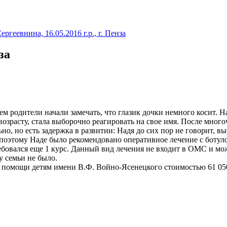
«В мире нет ничего, 
ергеевнина, 16.05.2016 г.р., г. Пенза
за
тем родители начали замечать, что глазик дочки немного косит. Н
у возрасту, стала выборочно реагировать на свое имя. После мно
но, но есть задержка в развитии: Надя до сих пор не говорит, 
 поэтому Наде было рекомендовано оперативное лечение с ботул
ребовался еще 1 курс. Данный вид лечения не входит в ОМС и мо
у семьи не было.
. помощи детям имени В.Ф. Войно-Ясенецкого стоимостью 61 05