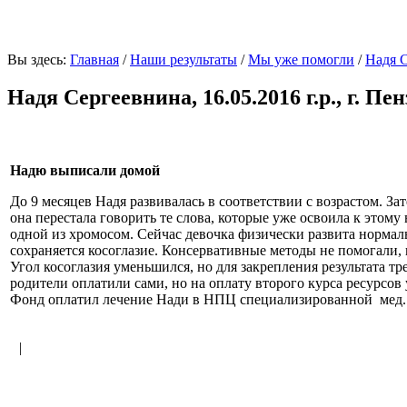
Вы здесь:
Главная
/
Наши результаты
/
Мы уже помогли
/
Надя С
Надя Сергеевнина, 16.05.2016 г.р., г. Пен
Надю выписали домой
До 9 месяцев Надя развивалась в соответствии с возрастом. За
она перестала говорить те слова, которые уже освоила к этом
одной из хромосом. Сейчас девочка физически развита нормаль
сохраняется косоглазие. Консервативные методы не помогали,
Угол косоглазия уменьшился, но для закрепления результата т
родители оплатили сами, но на оплату второго курса ресурсов 
Фонд оплатил лечение Нади в НПЦ специализированной
мед
<
|
>