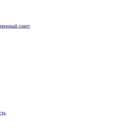
твенный совет
сть
ираем, они горят на нашем месте, как новые яркие огни - пламя