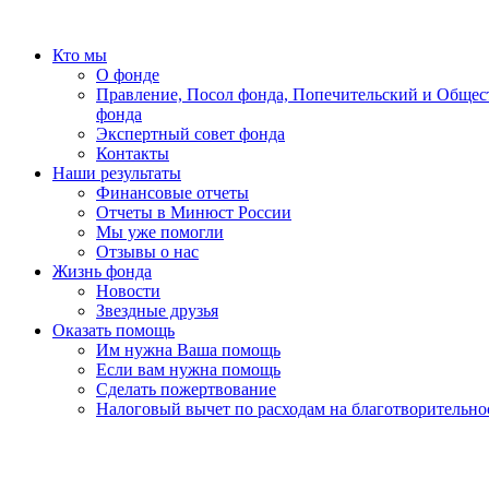
Кто мы
О фонде
Правление, Посол фонда, Попечительский и Общес
фонда
Экспертный совет фонда
Контакты
Наши результаты
Финансовые отчеты
Отчеты в Минюст России
Мы уже помогли
Отзывы о нас
Жизнь фонда
Новости
Звездные друзья
Оказать помощь
Им нужна Ваша помощь
Если вам нужна помощь
Сделать пожертвование
Налоговый вычет по расходам на благотворительно
«Земля принадлежит детям, всегда детям! Мы, усталые, ум