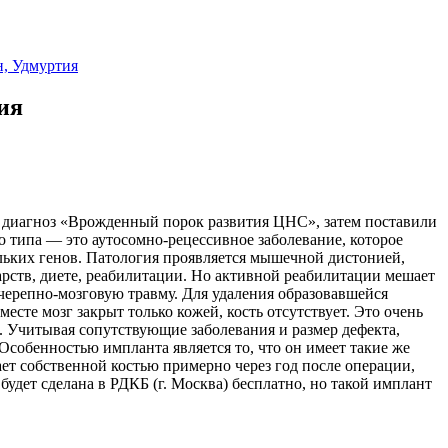
что было бы создано дурно. Просто не все наполнено любовью…»
н, Удмуртия
ия
ен диагноз «Врожденный порок развития ЦНС», затем поставили
о типа — это аутосомно-рецессивное заболевание, которое
ьких генов. Патология проявляется мышечной дистонией,
рств, диете, реабилитации. Но активной реабилитации мешает
л черепно-мозговую травму. Для удаления образовавшейся
сте мозг закрыт только кожей, кость отсутствует. Это очень
 Учитывая сопутствующие заболевания и размер дефекта,
собенностью импланта является то, что он имеет такие же
ает собственной костью примерно через год после операции,
удет сделана в РДКБ (г. Москва) бесплатно, но такой имплант