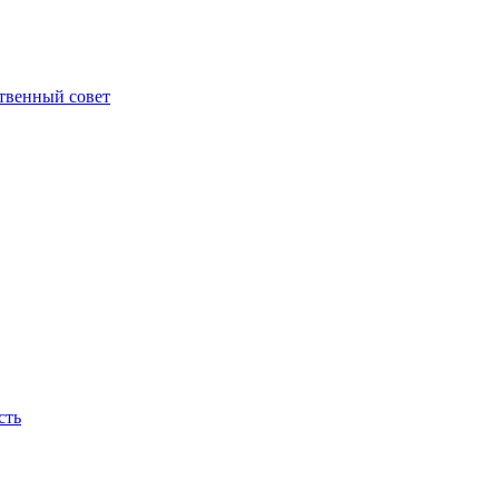
твенный совет
сть
ираем, они горят на нашем месте, как новые яркие огни - пламя