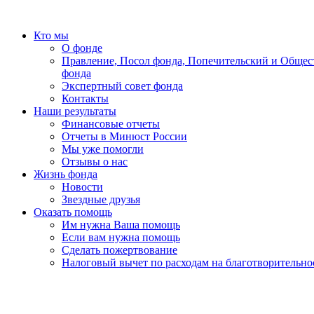
Кто мы
О фонде
Правление, Посол фонда, Попечительский и Общес
фонда
Экспертный совет фонда
Контакты
Наши результаты
Финансовые отчеты
Отчеты в Минюст России
Мы уже помогли
Отзывы о нас
Жизнь фонда
Новости
Звездные друзья
Оказать помощь
Им нужна Ваша помощь
Если вам нужна помощь
Сделать пожертвование
Налоговый вычет по расходам на благотворительно
«Земля принадлежит детям, всегда детям! Мы, усталые, ум