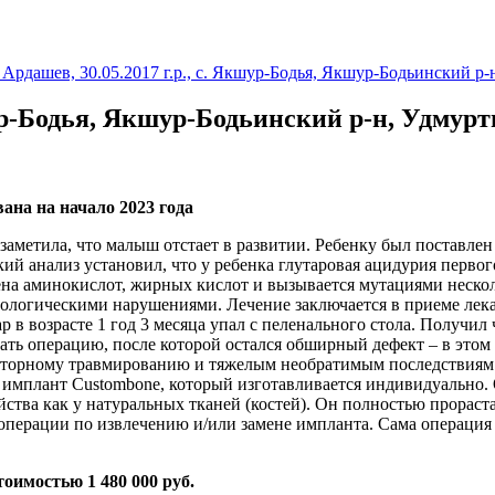
«В мире нет ничего, 
Ардашев, 30.05.2017 г.р., с. Якшур-Бодья, Якшур-Бодьинский р-
шур-Бодья, Якшур-Бодьинский р-н, Удмурт
на на начало 2023 года
 заметила, что малыш отстает в развитии. Ребенку был поставл
й анализ установил, что у ребенка глутаровая ацидурия первог
на аминокислот, жирных кислот и вызывается мутациями нескол
ологическими нарушениями. Лечение заключается в приеме лека
р в возрасте 1 год 3 месяца упал с пеленального стола. Получи
ть операцию, после которой остался обширный дефект – в этом ме
вторному травмированию и тяжелым необратимым последствиям.
имплант Custombone, который изготавливается индивидуально. О
ства как у натуральных тканей (костей). Он полностью прораст
операции по извлечению и/или замене импланта. Сама операция б
оимостью 1 480 000 руб.