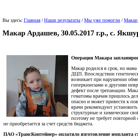
Вы здесь:
Главная
/
Наши результаты
/
Мы уже помогли
/
Макар 
Макар Ардашев, 30.05.2017 г.р., с. Як
Операция Макара запланирова
Макар родился в срок, но мама
ДЦП. Впоследствии генетически
возникает при нарушении обме
гиперкинезами и другими невр
дефект после трепанации. Мака
гематомы врачам пришлось дела
опасно и может привести к по
врачи рекомендуют установить 
структурные и химические свой
поэтому не требует повторной 
не приобретается за счет средств бюджета.
ПАО «ТрансКонтейнер» оплатило изготовление импланта ст