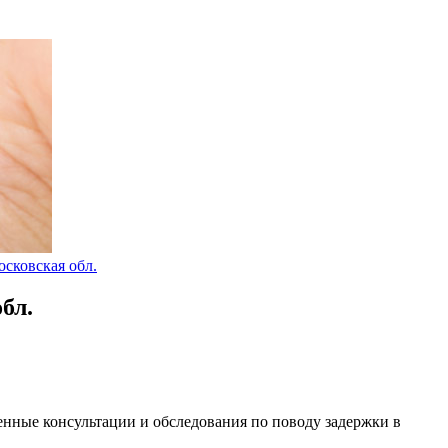
что было бы создано дурно. Просто не все наполнено любовью…»
осковская обл.
бл.
енные консультации и обследования по поводу задержки в