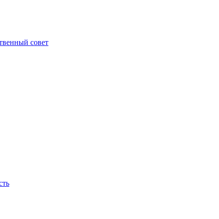
твенный совет
сть
ираем, они горят на нашем месте, как новые яркие огни - пламя