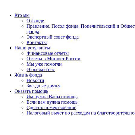
Кто мы
О фонде
Правление, Посол фонда, Попечительский и Общес
фонда
Экспертный совет фонда
Контакты
Наши результаты
Финансовые отчеты
Отчеты в Минюст России
Мы уже помогли
Отзывы о нас
Жизнь фонда
Новости
Звездные друзья
Оказать помощь
Им нужна Ваша помощь
Если вам нужна помощь
Сделать пожертвование
Налоговый вычет по расходам на благотворительно
«Земля принадлежит детям, всегда детям! Мы, усталые, ум