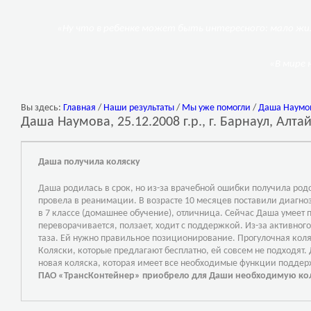
«Ну что в ребенке может быть интересного: мало жил
«В мире 
Вы здесь:
Главная
/
Наши результаты
/
Мы уже помогли
/
Даша Наумова
Даша Наумова, 25.12.2008 г.р., г. Барнаул, Алта
Даша получила коляску
Даша родилась в срок, но из-за врачебной ошибки получила ро
провела в реанимации. В возрасте 10 месяцев поставили диагно
в 7 классе (домашнее обучение), отличница. Сейчас Даша умеет 
переворачивается, ползает, ходит с поддержкой. Из-за активног
таза. Ей нужно правильное позиционирование. Прогулочная коляс
Коляски, которые предлагают бе
сплатно, ей совсем не подходят.
новая коляска, которая имеет все необходимые функции подде
ПАО «ТрансКонтейнер» приобрело для Даши необходимую коля