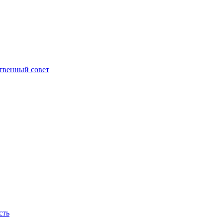
твенный совет
сть