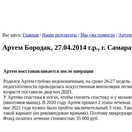
«Ну что в ребенке может быть интересного: мало жил
Вы здесь:
Главная
/
Наши результаты
/
Мы уже помогли
/
Артем 
Артем Бородак, 27.04.2014 г.р., г. Самара
Артем восстанавливается после операции
Родился Артем глубоко недоношенным, на сроке 26-27 недель. 
недостаточности проводилась искусственная вентиляция легких
возрасте поставили диагноз ДЦП.
У Артема спастика в ногах, чтобы снизить спастику и у маль
(миотомия мышц). В 2020 году Артем прошел 2 этапа лечения. П
мае 2021 года нужно было пройти заключительный 3 этап. Та
такой вариант (не рекомендован врачами). Поэтому микрораз
Фонд оплатил лечение стоимостью 35 000 руб.