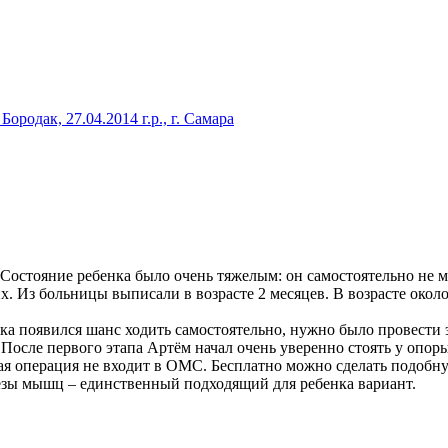
, мало видел, мало понимает. Потому что всякий забывает, ка
«В мире нет ничего, 
Бородак, 27.04.2014 г.р., г. Самара
Состояние ребенка было очень тяжелым: он самостоятельно не мо
. Из больницы выписали в возрасте 2 месяцев. В возрасте окол
чика появился шанс ходить самостоятельно, нужно было провест
осле первого этапа Артём начал очень уверенно стоять у опоры,
кая операция не входит в ОМС. Бесплатно можно сделать подоб
резы мышц – единственный подходящий для ребенка вариант.