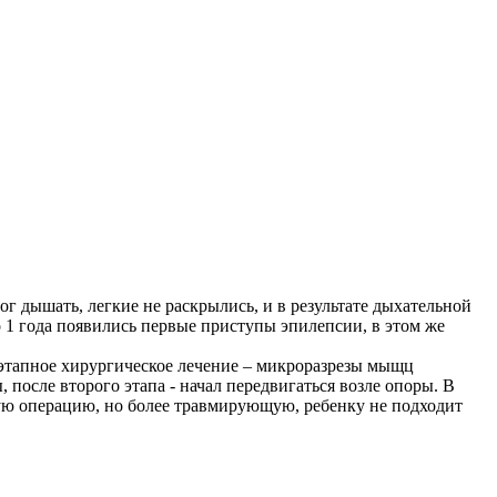
Януш Корчак
ким он был в детстве и думает, что только теперь поумнел…»
что было бы создано дурно. Просто не все наполнено любовью…»
г дышать, легкие не раскрылись, и в результате дыхательной
о 1 года появились первые приступы эпилепсии, в этом же
и этапное хирургическое лечение – микроразрезы мыщц
 после второго этапа - начал передвигаться возле опоры. В
ную операцию, но более травмирующую, ребенку не подходит