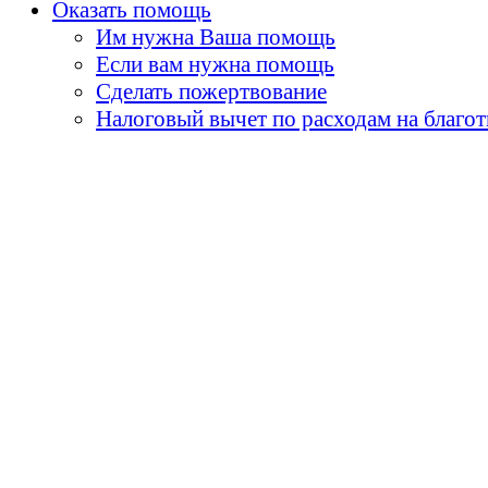
Оказать помощь
Им нужна Ваша помощь
Если вам нужна помощь
Сделать пожертвование
Налоговый вычет по расходам на благо
«Земля принадлежит детя
умираем, они горят н
огни - пламя творчества
и я бы сказал, 
«Не забывай, что самые
его встречи с детьми. О
- мы никогда не мо