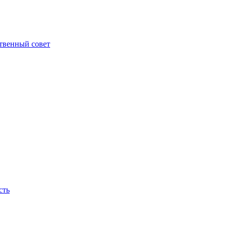
твенный совет
сть
ираем, они горят на нашем месте, как новые яркие огни - пламя