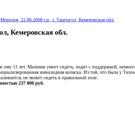
«В мире нет ничего, 
Морозов, 22.06.2008 г.р., г. Таштагол, Кемеровская обл.
гол, Кемеровская обл.
 ему 11 лет. Мальчик умеет сидеть, ходит с поддержкой, немног
циализированная инвалидная коляска. Из той, что была у Тихон
ливается, не может сидеть в правильной позе.
мостью 237 000 руб.