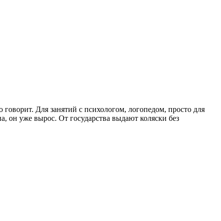
что было бы создано дурно. Просто не все наполнено любовью…»
о говорит. Для занятий с психологом, логопедом, просто для
а, он уже вырос. От государства выдают коляски без