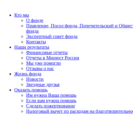
Кто мы
О фонде
Правление, Посол фонда, Попечительский и Общес
фонда
Экспертный совет фонда
Контакты
Наши результаты
Финансовые отчеты
Отчеты в Минюст России
Мы уже помогли
Отзывы о нас
Жизнь фонда
Новости
Звездные друзья
Оказать помощь
Им нужна Ваша помощь
Если вам нужна помощь
Сделать пожертвование
Налоговый вычет по расходам на благотворительно
«Земля принадлежит детям, всегда детям! Мы, усталые, ум