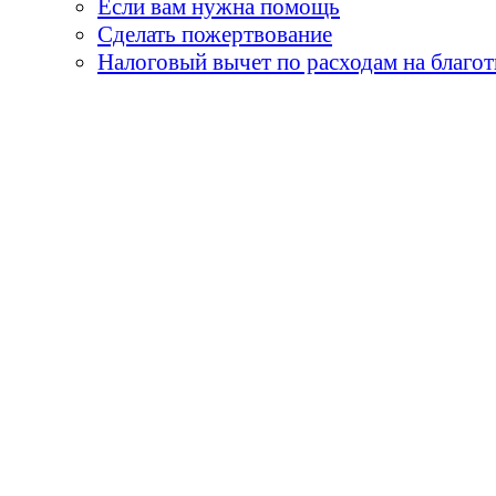
Если вам нужна помощь
Сделать пожертвование
Налоговый вычет по расходам на благо
«Земля принадлежит детя
умираем, они горят н
огни - пламя творчества
и я бы сказал, 
«Не забывай, что самые
его встречи с детьми. О
- мы никогда не мо