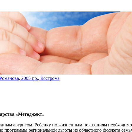
«В мире нет ничего, 
Романова, 2005 г.р., Кострома
карства «Методжект»
идным артритом. Ребенку по жизненным показаниям необходимо
ю программы региональной льготы из областного бюджета семья