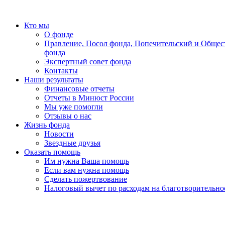
Кто мы
О фонде
Правление, Посол фонда, Попечительский и Общес
фонда
Экспертный совет фонда
Контакты
Наши результаты
Финансовые отчеты
Отчеты в Минюст России
Мы уже помогли
Отзывы о нас
Жизнь фонда
Новости
Звездные друзья
Оказать помощь
Им нужна Ваша помощь
Если вам нужна помощь
Сделать пожертвование
Налоговый вычет по расходам на благотворительно
«Земля принадлежит детям, всегда детям! Мы, усталые, ум