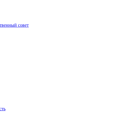
твенный совет
сть
ираем, они горят на нашем месте, как новые яркие огни - пламя