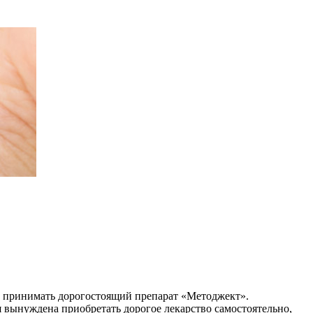
что было бы создано дурно. Просто не все наполнено любовью…»
 принимать дорогостоящий препарат «Методжект».
 вынуждена приобретать дорогое лекарство самостоятельно,