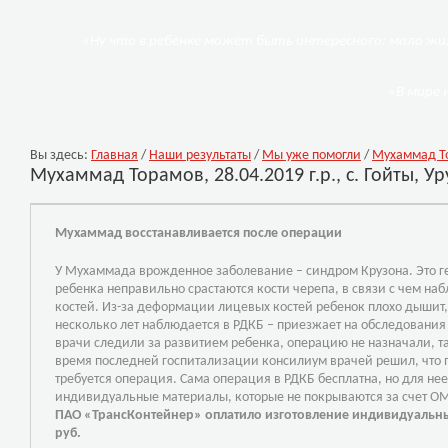
«Ну что в ребенке может быть интересного: мало жил
«В мире 
Вы здесь:
Главная
/
Наши результаты
/
Мы уже помогли
/
Мухаммад Тор
Мухаммад Торамов, 28.04.2019 г.р., с. Гойты, У
Мухаммад восстанавливается после операции
У Мухаммада врожденное заболевание – синдром Крузона. Это ге
ребенка неправильно срастаются кости черепа, в связи с чем н
костей. Из-за деформации лицевых костей ребенок плохо дышит, 
несколько лет наблюдается в РДКБ – приезжает на обследования 
врачи следили за развитием ребенка, операцию не назначали, 
время последней госпитализации консилиум врачей решил, что
требуется операция. Сама операция в РДКБ бесплатна, но для нее
индивидуальные материалы, которые не покрываются за счет О
ПАО «ТрансКонтейнер» оплатило изготовление индивидуальны
руб.