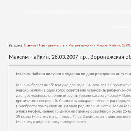
«Ну что в ребенке может быть интересного: мало жил
«В мире 
Вы здесь:
Главная
/
Наши результаты
/
Мы уже помогли
/
Максим Чайкин, 28.03.
Максим Чайкин, 28.03.2007 г.р., Воронежская о
Максим Чайкин получил в подарок ко дню рождению инсули
Максим болеет диабетом уже два года. Он лечился в Воронежск
эндокринологи в один голос советовали установить ребенку инс
даст возможность стабилизировать уровни сахара в крови у Макс
критических состояний. Стоимость аппарата вместе с расходными
Приобрести помпу своими силами родители не могли. Мама Макс
а папа неофициально трудится на стройке с зарплатой около 25 ты
28 марта Максиму исполнилось 7 лет. Специально к дню рожден
Максиму в подарок инсулиновую помпу.