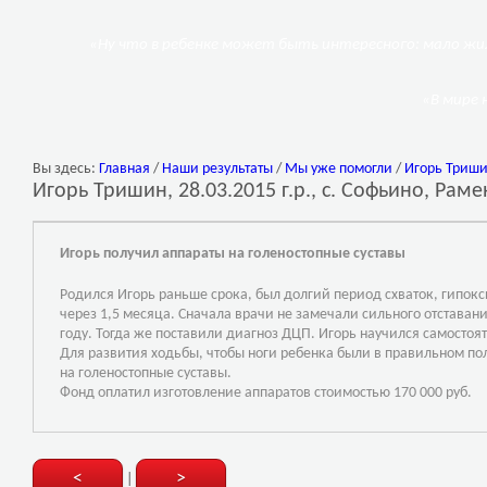
«Ну что в ребенке может быть интересного: мало жил
«В мире 
Вы здесь:
Главная
/
Наши результаты
/
Мы уже помогли
/
Игорь Тришин
Игорь Тришин, 28.03.2015 г.р., с. Софьино, Рам
Игорь получил аппараты на голеностопные суставы
Родился Игорь раньше срока, был долгий период схваток, гипо
через 1,5 месяца. Сначала врачи не замечали сильного отставани
году. Тогда же поставили диагноз ДЦП. Игорь научился самостояте
Для развития ходьбы, чтобы ноги ребенка были в правильном п
на голеностопные суставы.
Фонд оплатил изготовление аппаратов стоимостью 170 000 руб.
<
>
|