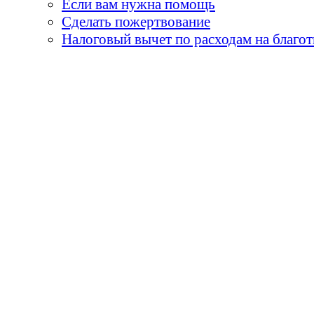
Если вам нужна помощь
Сделать пожертвование
Налоговый вычет по расходам на благо
«Земля принадлежит детя
умираем, они горят н
огни - пламя творчества
и я бы сказал, 
«Не забывай, что самые
его встречи с детьми. О
- мы никогда не мо